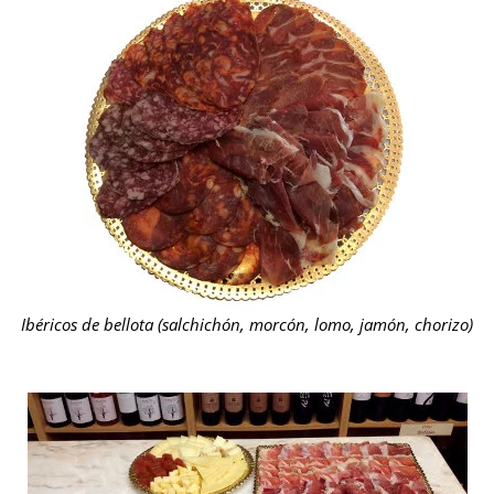
Ibéricos de bellota (salchichón, morcón, lomo, jamón, chorizo)